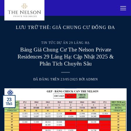
Chuyển
đến
nội
dung
LƯU TRỮ THẺ:
GIÁ CHUNG CƯ ĐỐNG ĐA
TIN TỨC DỰ ÁN 29 LÁNG HẠ
Bảng Giá Chung Cư The Nelson Private
Residences 29 Láng Hạ: Cập Nhật 2025 &
Phân Tích Chuyên Sâu
ĐÃ ĐĂNG TRÊN
23/05/2025
BỞI
ADMIN
23
Th5