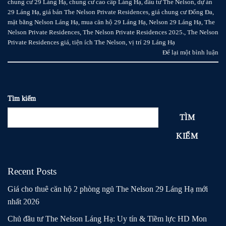
chung cư 29 Láng Hạ
,
chung cư cao cấp Láng Hạ
,
đầu tư The Nelson
,
dự án
29 Láng Hạ
,
giá bán The Nelson Private Residences
,
giá chung cư Đống Đa
,
mặt bằng Nelson Láng Hạ
,
mua căn hộ 29 Láng Hạ
,
Nelson 29 Láng Hạ
,
The
Nelson Private Residences
,
The Nelson Private Residences 2025.
,
The Nelson
Private Residences giá
,
tiện ích The Nelson
,
vị trí 29 Láng Hạ
Để lại một bình luận
Tìm kiếm
TÌM
KIẾM
Recent Posts
Giá cho thuê căn hộ 2 phòng ngủ The Nelson 29 Láng Hạ mới
nhất 2026
Chủ đầu tư The Nelson Láng Hạ: Uy tín & Tiềm lực HD Mon