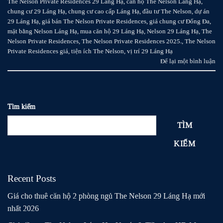
The Nelson Private Residences 29 Láng Hạ
,
căn hộ The Nelson Láng Hạ
,
chung cư 29 Láng Hạ
,
chung cư cao cấp Láng Hạ
,
đầu tư The Nelson
,
dự án
29 Láng Hạ
,
giá bán The Nelson Private Residences
,
giá chung cư Đống Đa
,
mặt bằng Nelson Láng Hạ
,
mua căn hộ 29 Láng Hạ
,
Nelson 29 Láng Hạ
,
The
Nelson Private Residences
,
The Nelson Private Residences 2025.
,
The Nelson
Private Residences giá
,
tiện ích The Nelson
,
vị trí 29 Láng Hạ
Để lại một bình luận
Tìm kiếm
TÌM
KIẾM
Recent Posts
Giá cho thuê căn hộ 2 phòng ngủ The Nelson 29 Láng Hạ mới
nhất 2026