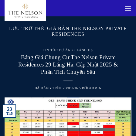
Chuyển
đến
nội
dung
LƯU TRỮ THẺ:
GIÁ BÁN THE NELSON PRIVATE
RESIDENCES
TIN TỨC DỰ ÁN 29 LÁNG HẠ
Bảng Giá Chung Cư The Nelson Private
Residences 29 Láng Hạ: Cập Nhật 2025 &
Phân Tích Chuyên Sâu
ĐÃ ĐĂNG TRÊN
23/05/2025
BỞI
ADMIN
23
Th5