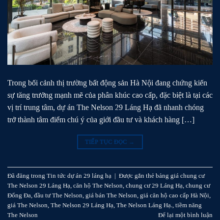
Trong bối cảnh thị trường bất động sản Hà Nội đang chứng kiến
sự tăng trưởng mạnh mẽ của phân khúc cao cấp, đặc biệt là tại các
vị trí trung tâm, dự án The Nelson 29 Láng Hạ đã nhanh chóng
trở thành tâm điểm chú ý của giới đầu tư và khách hàng […]
TIẾP TỤC ĐỌC
→
Đã đăng trong
Tin tức dự án 29 láng hạ
|
Được gắn thẻ
bảng giá chung cư
The Nelson 29 Láng Hạ
,
căn hộ The Nelson
,
chung cư 29 Láng Hạ
,
chung cư
Đống Đa
,
đầu tư The Nelson
,
giá bán The Nelson
,
giá căn hộ cao cấp Hà Nội
,
giá The Nelson
,
The Nelson 29 Láng Hạ
,
The Nelson Láng Hạ.
,
tiềm năng
The Nelson
Để lại một bình luận