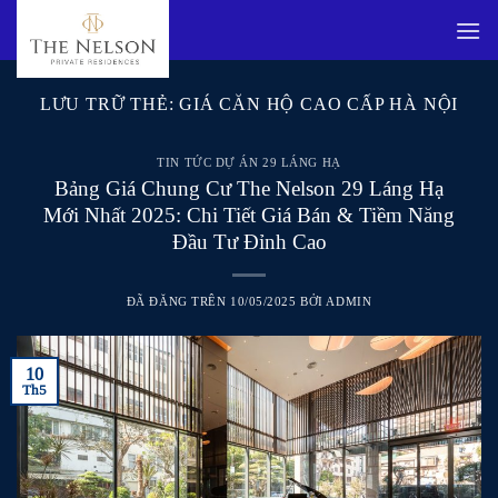
Chuyển
đến
nội
dung
LƯU TRỮ THẺ:
GIÁ CĂN HỘ CAO CẤP HÀ NỘI
TIN TỨC DỰ ÁN 29 LÁNG HẠ
Bảng Giá Chung Cư The Nelson 29 Láng Hạ
Mới Nhất 2025: Chi Tiết Giá Bán & Tiềm Năng
Đầu Tư Đỉnh Cao
ĐÃ ĐĂNG TRÊN
10/05/2025
BỞI
ADMIN
10
Th5