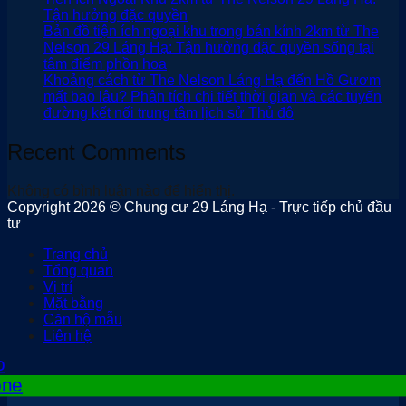
Tận hưởng đặc quyền
Bản đồ tiện ích ngoại khu trong bán kính 2km từ The
Nelson 29 Láng Hạ: Tận hưởng đặc quyền sống tại
tâm điểm phồn hoa
Khoảng cách từ The Nelson Láng Hạ đến Hồ Gươm
mất bao lâu? Phân tích chi tiết thời gian và các tuyến
đường kết nối trung tâm lịch sử Thủ đô
Recent Comments
Không có bình luận nào để hiển thị.
Copyright 2026 © Chung cư 29 Láng Hạ - Trực tiếp chủ đầu
tư
Trang chủ
Tổng quan
Vị trí
Mặt bằng
Căn hộ mẫu
Liên hệ