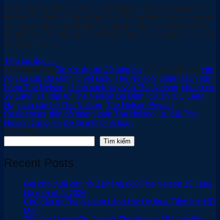
I. Chung Cư 29 Láng Hạ – The Nelson Private Residences:
Nơi An Cư Đẳng Cấp và Đầu Tư Thông Minh Vị trí vàng của
chung cư 29 Láng Hạ kiến tạo giá trị: Phân tích sâu hơn về
lợi thế vị trí của dự án The Nelson Private Residences tại số
29 Láng Hạ, […]
Tiếp tục đọc
→
Đã đăng trong
Tin tức dự án 29 láng hạ
|
Được gắn thẻ
căn
hộ cao cấp Ba Đình
,
chiết khấu The Nelson
,
chính sách bán
hàng The Nelson
,
chính sách vay vốn The Nelson
,
chung cư
29 Láng Hạ
,
đầu tư The Nelson Ba Đình
,
dự án ICC Láng
Hạ
,
mua căn hộ The Nelson
,
The Nelson Private
Residences
,
tiến độ thanh toán The Nelson
,
ưu đãi The
Nelson Láng Hạ
Để lại một bình luận
Tìm kiếm
Tìm kiếm
Recent Posts
Giá cho thuê căn hộ 2 phòng ngủ The Nelson 29 Láng
Hạ mới nhất 2026
Chủ đầu tư The Nelson Láng Hạ: Uy tín & Tiềm lực HD
Mon
Tiện ích Ngoại Khu 2km từ The Nelson 29 Láng Hạ: