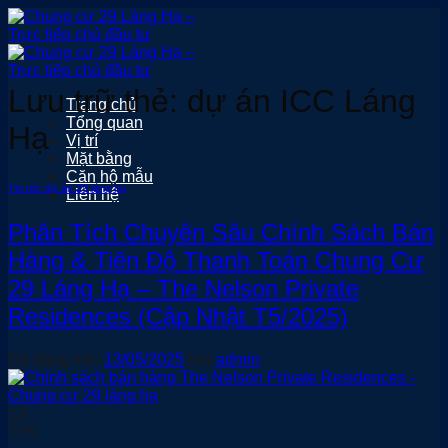
Chuyển
đến
nội
dung
Lưu trữ thẻ:
dự án ICC Láng
Trang chủ
Tổng quan
Hạ
Vị trí
Mặt bằng
Căn hộ mẫu
Tin tức dự án 29 láng hạ
Liên hệ
Phân Tích Chuyên Sâu Chính Sách Bán
Hàng & Tiến Độ Thanh Toán Chung Cư
29 Láng Hạ – The Nelson Private
Residences (Cập Nhật T5/2025)
Đã đăng trên
13/05/2025
bởi
admin
13
Th5