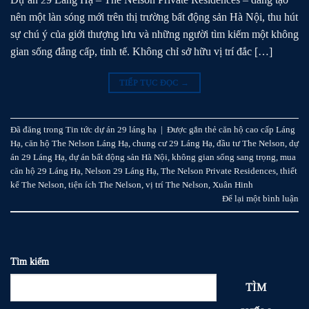
nên một làn sóng mới trên thị trường bất động sản Hà Nội, thu hút
sự chú ý của giới thượng lưu và những người tìm kiếm một không
gian sống đẳng cấp, tinh tế. Không chỉ sở hữu vị trí đắc […]
TIẾP TỤC ĐỌC
→
Đã đăng trong
Tin tức dự án 29 láng hạ
|
Được gắn thẻ
căn hộ cao cấp Láng
Hạ
,
căn hộ The Nelson Láng Hạ
,
chung cư 29 Láng Hạ
,
đầu tư The Nelson
,
dự
án 29 Láng Hạ
,
dự án bất động sản Hà Nội
,
không gian sống sang trọng
,
mua
căn hộ 29 Láng Hạ
,
Nelson 29 Láng Hạ
,
The Nelson Private Residences
,
thiết
kế The Nelson
,
tiện ích The Nelson
,
vị trí The Nelson
,
Xuân Hinh
Để lại một bình luận
Tìm kiếm
TÌM