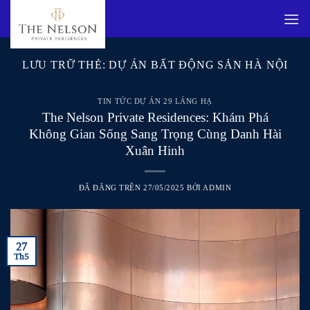
Chuyển
đến
nội
dung
LƯU TRỮ THẺ:
DỰ ÁN BẤT ĐỘNG SẢN HÀ NỘI
TIN TỨC DỰ ÁN 29 LÁNG HẠ
The Nelson Private Residences: Khám Phá
Không Gian Sống Sang Trọng Cùng Danh Hài
Xuân Hinh
ĐÃ ĐĂNG TRÊN
27/05/2025
BỞI
ADMIN
27
Th5