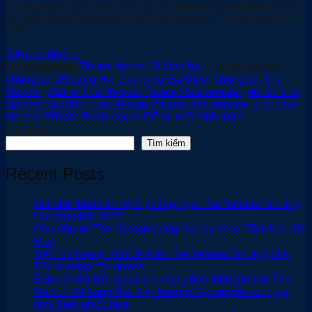
những giá trị văn hóa, kiến trúc và vị thế không thể thay thế.
Sở hữu bất động sản tại Ba Đình không chỉ là việc lựa chọn
một […]
Tiếp tục đọc
→
Đã đăng trong
Tin tức dự án 29 láng hạ
|
Được gắn thẻ
chung cư 29 Láng Hạ
,
chung cư Ba Đình
,
chung cư The
Nelson
,
đầu tư The Nelson Private Residences.
,
dự án The
Nelson Ba Đình
,
The Nelson Private Residences
,
vị trí The
Nelson Private Residences
Để lại một bình luận
Tìm kiếm
Tìm kiếm
Recent Posts
Giá cho thuê căn hộ 2 phòng ngủ The Nelson 29 Láng
Hạ mới nhất 2026
Chủ đầu tư The Nelson Láng Hạ: Uy tín & Tiềm lực HD
Mon
Tiện ích Ngoại Khu 2km từ The Nelson 29 Láng Hạ:
Tận hưởng đặc quyền
Bản đồ tiện ích ngoại khu trong bán kính 2km từ The
Nelson 29 Láng Hạ: Tận hưởng đặc quyền sống tại
tâm điểm phồn hoa