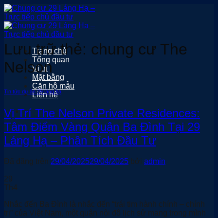
Chuyển
đến
nội
dung
Lưu trữ thẻ:
chung cư The
Trang chủ
Tổng quan
Nelson
Vị trí
Mặt bằng
Căn hộ mẫu
Tin tức dự án 29 láng hạ
Liên hệ
Vị Trí The Nelson Private Residences:
Tâm Điểm Vàng Quận Ba Đình Tại 29
Láng Hạ – Phân Tích Đầu Tư
Đã đăng trên
29/04/2025
29/04/2025
bởi
admin
29
Th4
Nhắc đến Ba Đình là nhắc đến “trái tim hành chính – chính
trị” của Việt Nam, một quận nội đô lịch sử mang trong mình