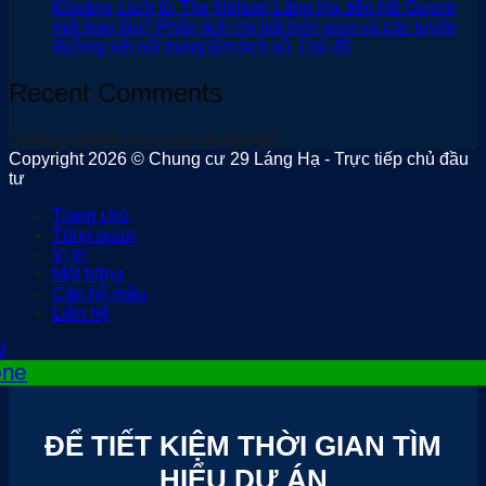
Khoảng cách từ The Nelson Láng Hạ đến Hồ Gươm
mất bao lâu? Phân tích chi tiết thời gian và các tuyến
đường kết nối trung tâm lịch sử Thủ đô
Recent Comments
Không có bình luận nào để hiển thị.
Copyright 2026 © Chung cư 29 Láng Hạ - Trực tiếp chủ đầu
tư
Trang chủ
Tổng quan
Vị trí
Mặt bằng
Căn hộ mẫu
Liên hệ
ĐỂ TIẾT KIỆM THỜI GIAN TÌM
HIỂU DỰ ÁN