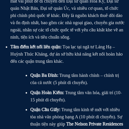
mất vài phút để di chuyển đến Đại sứ quán Hoa Kỳ, Đại sứ
quán Nhật Bản, Đại sứ quán Úc, và nhiều cơ quan, tổ chức
phi chính phủ quốc tế khác. Đây là nguồn khách thuê dồi dào
và ổn định nhất, bao gồm các nhà ngoại giao, chuyên gia nước
ngoài, nhân sự các tổ chức quốc tế với yêu cầu khắt khe về an
ninh, tiện ích và tiêu chuẩn sống.
Tâm điểm kết nối liên quận:
Tọa lạc tại ngã tư Láng Hạ –
Huỳnh Thúc Kháng, dự án sở hữu khả năng kết nối hoàn hảo
đến các quận trung tâm khác.
Quận Ba Đình:
Trung tâm hành chính – chính trị
của cả nước (5 phút di chuyển).
Quận Hoàn Kiếm:
Trung tâm văn hóa, giải trí (10-
15 phút di chuyển).
Quận Cầu Giấy:
Trung tâm kinh tế mới với nhiều
tòa nhà văn phòng hạng A (10 phút di chuyển). Sự
thuận tiện này giúp
The Nelson Private Residences