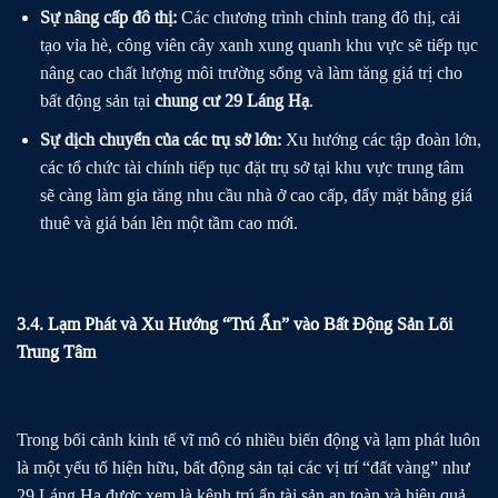
Sự nâng cấp đô thị:
Các chương trình chỉnh trang đô thị, cải
tạo vỉa hè, công viên cây xanh xung quanh khu vực sẽ tiếp tục
nâng cao chất lượng môi trường sống và làm tăng giá trị cho
bất động sản tại
chung cư 29 Láng Hạ
.
Sự dịch chuyển của các trụ sở lớn:
Xu hướng các tập đoàn lớn,
các tổ chức tài chính tiếp tục đặt trụ sở tại khu vực trung tâm
sẽ càng làm gia tăng nhu cầu nhà ở cao cấp, đẩy mặt bằng giá
thuê và giá bán lên một tầm cao mới.
3.4. Lạm Phát và Xu Hướng “Trú Ẩn” vào Bất Động Sản Lõi
Trung Tâm
Trong bối cảnh kinh tế vĩ mô có nhiều biến động và lạm phát luôn
là một yếu tố hiện hữu, bất động sản tại các vị trí “đất vàng” như
29 Láng Hạ được xem là kênh trú ẩn tài sản an toàn và hiệu quả