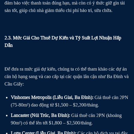
đảm bảo việc thanh toán đúng hạn, mà còn có ý thức giữ gìn tài
sản tốt, giúp chủ nhà giảm thiểu chi phí bảo trì, sửa chữa.
2.3. Mức Giá Cho Thuê Dự Kiến và Tỷ Suất Lợi Nhuận Hấp
Dẫn
Để đưa ra mức giá dự kiến, chúng ta có thể tham khảo các dự án
căn hộ hạng sang và cao cấp tại các quận lân cận như Ba Đình và
Cầu Giấy:
Vinhomes Metropolis (Liễu Giai, Ba Đình):
Giá thuê căn 2PN
(75-80m²) dao động từ $1,500 – $2,200/tháng.
Lancaster (Núi Trúc, Ba Đình):
Giá thuê căn 2PN (khoảng
90m²) có thể lên tới $1,800 – $2,500/tháng.
Lotte Center (Liễu Giai, Ba Đình):
Các căn hộ dịch vụ tại đây