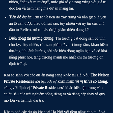
nhiên, “đắt xắt ra miếng”, mức giá này tương xứng với giá trị
độc tôn và tiềm năng mà dự án mang lại.
Tiến độ dự án:
Rủi ro về tiến độ xây dựng và bàn giao là yếu
an tố cần được theo dõi sát sao, tuy nhiên với uy tín của chủ
đầu tư Refico, rủi ro này được giảm thiểu đáng kể.
Biến động thị trường chung:
Thị trường bất động sản có tính
chu kỳ. Tuy nhiên, các sản phẩm ở vị trí trung tâm, khan hiếm
thường ít bị ảnh hưởng bởi các biến động ngắn hạn và có khả
năng phục hồi, tăng trưởng mạnh mẽ nhất khi thị trường ổn
định trở lại.
Khi so sánh với các dự án hạng sang khác tại Hà Nội,
The Nelson
Private Residences
nổi bật bởi sự
khan hiếm về vị trí và số lượng
,
cùng với định vị
“Private Residences”
khác biệt, tập trung vào
chiều sâu của trải nghiệm sống riêng tư và đẳng cấp thay vì quy
mô lớn và tiện ích đại trà.
Khám phá các dự án khác tại Hà Nội với tiềm năng cho thuê và