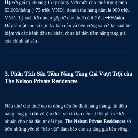
Hạ
với giá trị khoảng 15 tỷ đồng. Với mức cho thuê trung bình
$3,000/tháng (~75 triệu VNĐ), doanh thu hàng năm là 900 triệu
VNĐ. Tỷ suất lợi nhuận gộp từ cho thuê có thể đạt
~6%/năm
.
Đây là một con số cực kỳ hấp dẫn và bền vững so với lãi suất tiết
kiệm và các kênh đầu tư khác, chưa kể đến tiềm năng tăng giá
của chính tài sản.
3. Phân Tích Sâu Tiềm Năng Tăng Giá Vượt Trội của
The Nelson Private Residences
Nếu như cho thuê tạo ra dòng tiền ổn định hàng tháng, thì tiềm
năng tăng giá (lãi vốn) mới là yếu tố tạo nên sự đột phá về lợi
nhuận cho nhà đầu tư dài hạn.
The Nelson Private Residences
sở
hữu những yếu tố “bảo vật” đảm bảo cho sự tăng giá bền vững.