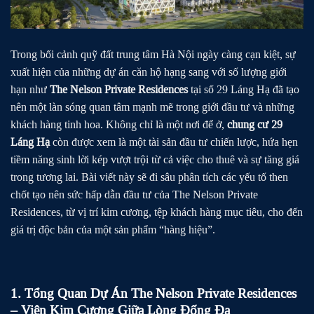
Trong bối cảnh quỹ đất trung tâm Hà Nội ngày càng cạn kiệt, sự
xuất hiện của những dự án căn hộ hạng sang với số lượng giới
hạn như
The Nelson Private Residences
tại số 29 Láng Hạ đã tạo
nên một làn sóng quan tâm mạnh mẽ trong giới đầu tư và những
khách hàng tinh hoa. Không chỉ là một nơi để ở,
chung cư 29
Láng Hạ
còn được xem là một tài sản đầu tư chiến lược, hứa hẹn
tiềm năng sinh lời kép vượt trội từ cả việc cho thuê và sự tăng giá
trong tương lai. Bài viết này sẽ đi sâu phân tích các yếu tố then
chốt tạo nên sức hấp dẫn đầu tư của The Nelson Private
Residences, từ vị trí kim cương, tệp khách hàng mục tiêu, cho đến
giá trị độc bản của một sản phẩm “hàng hiệu”.
1. Tổng Quan Dự Án The Nelson Private Residences
– Viên Kim Cương Giữa Lòng Đống Đa