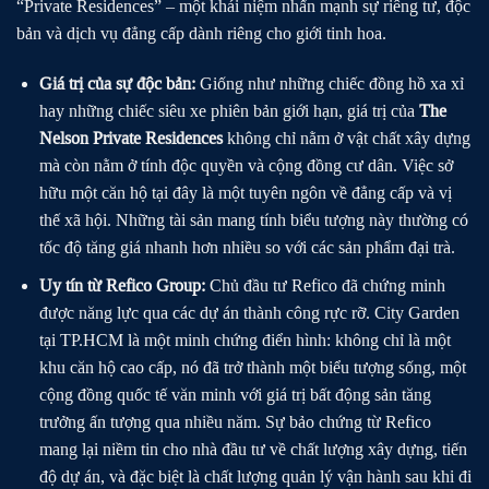
“Private Residences” – một khái niệm nhấn mạnh sự riêng tư, độc
bản và dịch vụ đẳng cấp dành riêng cho giới tinh hoa.
Giá trị của sự độc bản:
Giống như những chiếc đồng hồ xa xỉ
hay những chiếc siêu xe phiên bản giới hạn, giá trị của
The
Nelson Private Residences
không chỉ nằm ở vật chất xây dựng
mà còn nằm ở tính độc quyền và cộng đồng cư dân. Việc sở
hữu một căn hộ tại đây là một tuyên ngôn về đẳng cấp và vị
thế xã hội. Những tài sản mang tính biểu tượng này thường có
tốc độ tăng giá nhanh hơn nhiều so với các sản phẩm đại trà.
Uy tín từ Refico Group:
Chủ đầu tư Refico đã chứng minh
được năng lực qua các dự án thành công rực rỡ. City Garden
tại TP.HCM là một minh chứng điển hình: không chỉ là một
khu căn hộ cao cấp, nó đã trở thành một biểu tượng sống, một
cộng đồng quốc tế văn minh với giá trị bất động sản tăng
trưởng ấn tượng qua nhiều năm. Sự bảo chứng từ Refico
mang lại niềm tin cho nhà đầu tư về chất lượng xây dựng, tiến
độ dự án, và đặc biệt là chất lượng quản lý vận hành sau khi đi